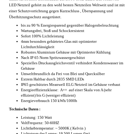
LED Netzteil gehört zu den wohl besten Netzteilen Weltweit und ist mit
einer Schutzvorrichtung gegen Kurzschluss , Überspannung und
Überhitzungsschutz ausgerüstet.
bis zu 90 % Energiesparend gegenüber Halogenbeleuchtung
Wartungsfrei, Stoß und Schockresistent
Sofort 100% Lichtleistung
4mm besonders gehärtetes Glas mit optimierter
Lichtdurchlässigkeit
Robustes Aluminium Gehäuse mit Optimierter Kühlung
Nach IP 65 Norm Spritzwassergeschützt
Spezielles Druckausgleichsventil verhindert Kondenswasser im
Gehäuse
Umweltfreundlich da Frei von Blei und Quecksilber
Extrem Haltbar durch 2835 SMD LEDs
IP65 geschütztes Meanwell ELG Netzteil im Gehäuse verbaut
Energieeffizienzklasse: A++ auf einer Skala von A (sehr
effizient) bis G (weniger effizient)
Energieverbrauch 150 kWh/1000h
Technische Daten :
Leistung: 150 Watt
VoltFrequenz: 50-60HZ
Lichtfarbtemperatur: ~ 5000K ( Kelvin )
Lichtstrom der Lampe: 19.500 Lumen (lm)