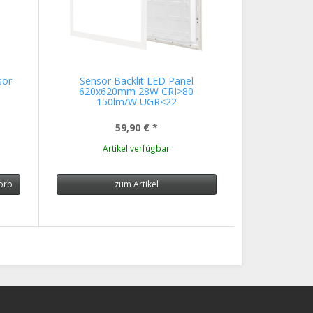
sor
Sensor Backlit LED Panel
620x620mm 28W CRI>80
150lm/W UGR<22
59,90 €
*
Artikel verfügbar
orb
zum Artikel