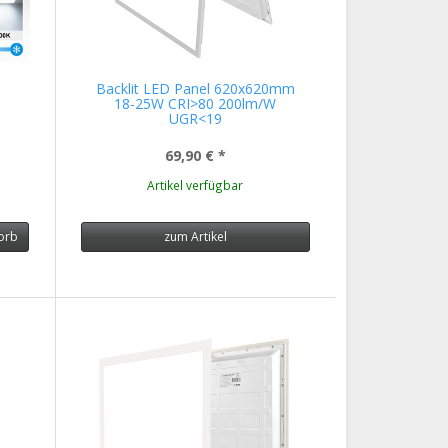
Backlit LED Panel 620x620mm
18-25W CRI>80 200lm/W
UGR<19
69,90 €
*
Artikel verfügbar
orb
zum Artikel