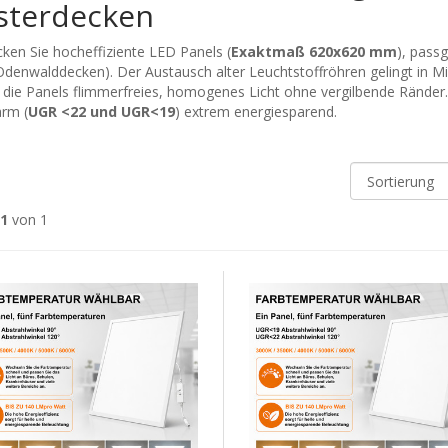
sterdecken
ken Sie hocheffiziente LED Panels (
Exaktmaß 620x620 mm
), pass
 Odenwalddecken). Der Austausch alter Leuchtstoffröhren gelingt in 
 die Panels flimmerfreies, homogenes Licht ohne vergilbende Ränder.
arm (
UGR <22 und UGR<19
) extrem energiesparend.
 1
von 1