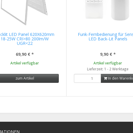
cklit LED Panel 620X620mm
Funk-Fernbedienung für Sen
18-25W CRI>80 200lm/W
LED Back-Lit Panels
UGR<22
69,90 €
*
9,90 €
*
Artikel verfügbar
Artikel verfügbar
Lieferzeit: 1 - 2 Werktage
zum Artikel
In den Warenk
MATIONEN