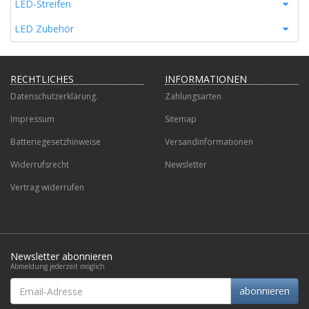
LED-Streifen
LED Zubehör
RECHTLICHES
INFORMATIONEN
Datenschutzerklärung.
Zahlungsarten
Impressum
Sitemap
Batteriegesetzhinweise
Versandinformationen
Widerrufsrecht
Newsletter
Vertrag widerrufen
Newsletter abonnieren
Abmeldung jederzeit möglich
Email-
abonnieren
Adresse