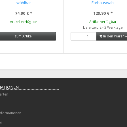
wählbar
Farbauswahl
74,90 €
*
129,90 €
*
Artikel verfügbar
Artikel verfügbar
Lieferzeit: 2 - 3 Werktage
zum Artikel
In den Warenk
MATIONEN
arten
nformationen
er