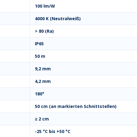
100 lm/W
4000 K (Neutralweiß)
> 80 (Ra)
IP65
50 m
9,2 mm
4,2 mm
180°
50 cm (an markierten Schnittstellen)
≥ 2 cm
-25 °C bis +50 °C