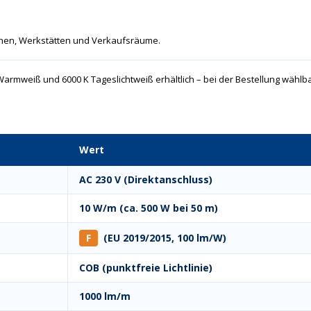
chen, Werkstätten und Verkaufsräume.
 Warmweiß und 6000 K Tageslichtweiß erhältlich – bei der Bestellung wählba
Wert
AC 230 V (Direktanschluss)
10 W/m (ca. 500 W bei 50 m)
F
(EU 2019/2015, 100 lm/W)
COB (punktfreie Lichtlinie)
1000 lm/m