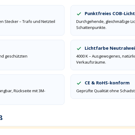
Punktfreies COB-Licht
n Stecker – Trafo und Netzteil
Durchgehende, gleichmäßige Lic
Schattenpunkte.
Lichtfarbe Neutralwe
nd geschützten
4000 K – Ausgewogenes, natürlic
Verkaufsräume.
CE & RoHS-konform
ängbar, Rückseite mit 3M-
Geprüfte Qualität ohne Schadsto
ß