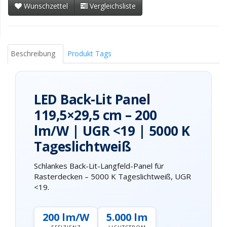
Wunschzettel
Vergleichsliste
Beschreibung
Produkt Tags
LED Back-Lit Panel
119,5×29,5 cm – 200
lm/W | UGR <19 | 5000 K
Tageslichtweiß
Schlankes Back-Lit-Langfeld-Panel für
Rasterdecken – 5000 K Tageslichtweiß, UGR
<19.
200 lm/W
5.000 lm