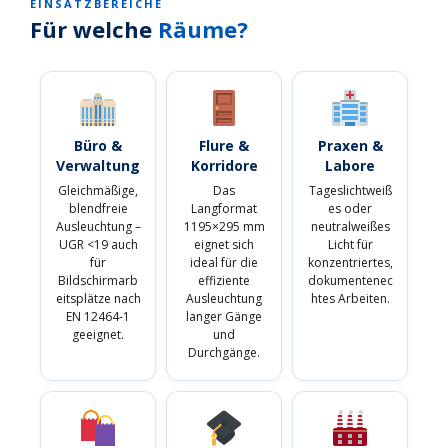
EINSATZBEREICHE
Für welche
Räume?
Büro &
Flure &
Praxen &
Verwaltung
Korridore
Labore
Gleichmäßige,
Das
Tageslichtweiß
blendfreie
Langformat
es oder
Ausleuchtung –
1195×295 mm
neutralweißes
UGR <19 auch
eignet sich
Licht für
für
ideal für die
konzentriertes,
Bildschirmarb
effiziente
dokumentenec
eitsplätze nach
Ausleuchtung
htes Arbeiten.
EN 12464-1
langer Gänge
geeignet.
und
Durchgänge.