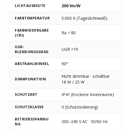
200 lm/W
LICHTAUSBEUTE
5.000 K (Tageslichtweiß)
FARBTEMPERATUR
FARBWIEDERGABE
Ra > 80
(CRI)
UGR-
UGR <19
BLENDUNGSGRAD
90°
ABSTRAHLWINKEL
Nicht dimmbar · schaltbar
DIMMFUNKTION
18 W / 25 W
IP41 (trockene Innenräume)
SCHUTZART
II (Schutzisolierung)
SCHUTZKLASSE
BETRIEBSSPANNU
200–240 V AC · 50/60 Hz
NG