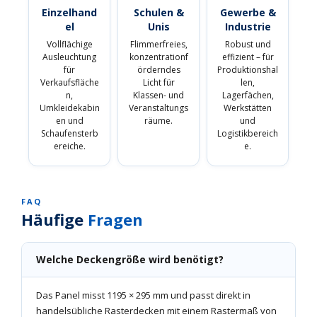
Einzelhand
Schulen &
Gewerbe &
el
Unis
Industrie
Vollflächige
Flimmerfreies,
Robust und
Ausleuchtung
konzentrationf
effizient – für
für
örderndes
Produktionshal
Verkaufsfläche
Licht für
len,
n,
Klassen- und
Lagerfächen,
Umkleidekabin
Veranstaltungs
Werkstätten
en und
räume.
und
Schaufensterb
Logistikbereich
ereiche.
e.
FAQ
Häufige
Fragen
Welche Deckengröße wird benötigt?
Das Panel misst 1195 × 295 mm und passt direkt in
handelsübliche Rasterdecken mit einem Rastermaß von