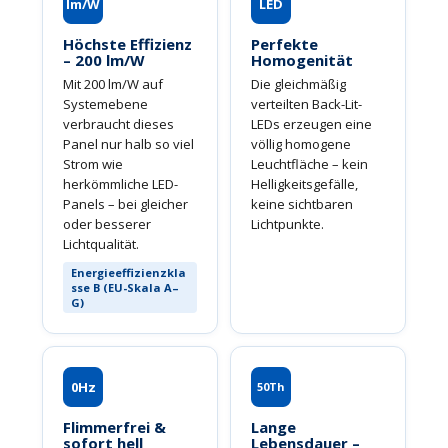
lm/W
LED
Höchste Effizienz
Perfekte
– 200 lm/W
Homogenität
Mit 200 lm/W auf
Die gleichmäßig
Systemebene
verteilten Back-Lit-
verbraucht dieses
LEDs erzeugen eine
Panel nur halb so viel
völlig homogene
Strom wie
Leuchtfläche – kein
herkömmliche LED-
Helligkeitsgefälle,
Panels – bei gleicher
keine sichtbaren
oder besserer
Lichtpunkte.
Lichtqualität.
Energieeffizienzkla
sse B (EU-Skala A–
G)
0Hz
50Th
Flimmerfrei &
Lange
sofort hell
Lebensdauer –