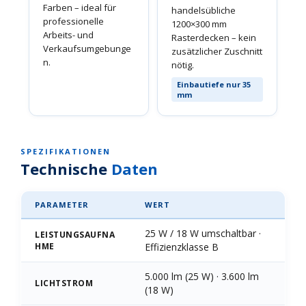
Farben – ideal für
handelsübliche
professionelle
1200×300 mm
Arbeits- und
Rasterdecken – kein
Verkaufsumgebunge
zusätzlicher Zuschnitt
n.
nötig.
Einbautiefe nur 35
mm
SPEZIFIKATIONEN
Technische
Daten
PARAMETER
WERT
25 W / 18 W umschaltbar ·
LEISTUNGSAUFNA
HME
Effizienzklasse B
5.000 lm (25 W) · 3.600 lm
LICHTSTROM
(18 W)