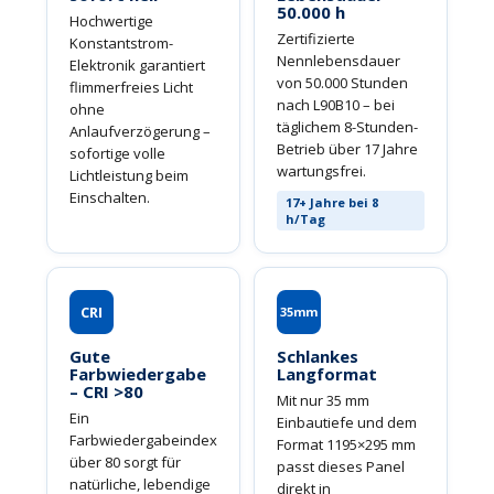
50.000 h
Hochwertige
Zertifizierte
Konstantstrom-
Nennlebensdauer
Elektronik garantiert
von 50.000 Stunden
flimmerfreies Licht
nach L90B10 – bei
ohne
täglichem 8-Stunden-
Anlaufverzögerung –
Betrieb über 17 Jahre
sofortige volle
wartungsfrei.
Lichtleistung beim
Einschalten.
17+ Jahre bei 8
h/Tag
CRI
35mm
Gute
Schlankes
Farbwiedergabe
Langformat
– CRI >80
Mit nur 35 mm
Ein
Einbautiefe und dem
Farbwiedergabeindex
Format 1195×295 mm
über 80 sorgt für
passt dieses Panel
natürliche, lebendige
direkt in