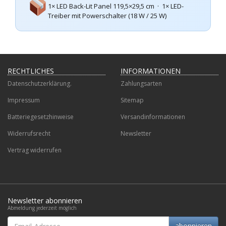
1× LED Back-Lit Panel 119,5×29,5 cm · 1× LED-
Treiber mit Powerschalter (18 W / 25 W)
RECHTLICHES
INFORMATIONEN
Datenschutzerklärung.
Zahlungsarten
Impressum
Sitemap
Batteriegesetzhinweise
Versandinformationen
Widerrufsrecht
Newsletter
Vertrag widerrufen
Newsletter abonnieren
Abmeldung jederzeit möglich
Email-
abonnieren