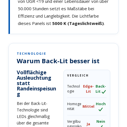
von UGR <19 und einer Lebensdauer von über
50.000 Stunden setzt es Maßstäbe bei
Effizienz und Langlebigkeit. Die Lichtfarbe
dieses Panels ist
5000 K (Tageslichtweiß)
.
TECHNOLOGIE
Warum Back-Lit besser ist
Vollflächige
VERGLEICH
Ausleuchtung
statt
Edge-
Back-
Technol
Randeinspeisun
ogie
Lit
Lit
g
Bei der Back-Lit-
Hoch
Homoge
Mittel
nität
Technologie sind
LEDs gleichmäßig
Nein
Vergilbu
über die gesamte
Ja
ngsrisiko