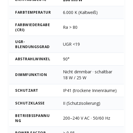
6.000 K (Kaltweiß)
FARBTEMPERATUR
FARBWIEDERGABE
Ra > 80
(CRI)
UGR-
UGR <19
BLENDUNGSGRAD
90°
ABSTRAHLWINKEL
Nicht dimmbar · schaltbar
DIMMFUNKTION
18 W / 25 W
IP41 (trockene Innenräume)
SCHUTZART
II (Schutzisolierung)
SCHUTZKLASSE
BETRIEBSSPANNU
200–240 V AC · 50/60 Hz
NG
> 0,95
POWER FACTOR