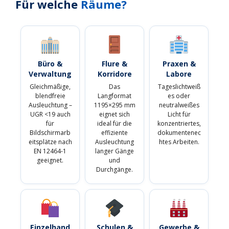
Für welche
Räume?
Büro &
Flure &
Praxen &
Verwaltung
Korridore
Labore
Gleichmäßige,
Das
Tageslichtweiß
blendfreie
Langformat
es oder
Ausleuchtung –
1195×295 mm
neutralweißes
UGR <19 auch
eignet sich
Licht für
für
ideal für die
konzentriertes,
Bildschirmarb
effiziente
dokumentenec
eitsplätze nach
Ausleuchtung
htes Arbeiten.
EN 12464-1
langer Gänge
geeignet.
und
Durchgänge.
Einzelhand
Schulen &
Gewerbe &