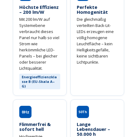
Höchste Effizienz
Perfekte
– 200 lm/W
Homogenität
Mit 200 lm/W auf
Die gleichmäßig
Systemebene
verteilten Back-Lit-
verbraucht dieses
LEDs erzeugen eine
Panel nur halb so viel
völlig homogene
Strom wie
Leuchtfläche – kein
herkömmliche LED-
Helligkeitsgefälle,
Panels – bei gleicher
keine sichtbaren
oder besserer
Lichtpunkte.
Lichtqualität.
Energieeffizienzkla
sse B (EU-Skala A–
G)
0Hz
50Th
Flimmerfrei &
Lange
sofort hell
Lebensdauer –
50.000 h
Hochwertige