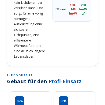
kein Lichtleiter, der
100–
200
vergilben kann. Das
140
lm/W
Effizienz
sorgt für eine völlig
lm/W
homogene
Ausleuchtung ohne
sichtbare
Lichtpunkte, eine
effizientere
Wärmeabfuhr und
eine deutlich längere
Lebensdauer.
IHRE VORTEILE
Gebaut für den
Profi-Einsatz
lm/W
LED