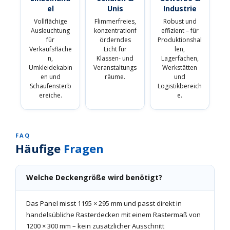
el
Unis
Industrie
Vollflächige
Flimmerfreies,
Robust und
Ausleuchtung
konzentrationf
effizient – für
für
örderndes
Produktionshal
Verkaufsfläche
Licht für
len,
n,
Klassen- und
Lagerfächen,
Umkleidekabin
Veranstaltungs
Werkstätten
en und
räume.
und
Schaufensterb
Logistikbereich
ereiche.
e.
FAQ
Häufige
Fragen
Welche Deckengröße wird benötigt?
Das Panel misst 1195 × 295 mm und passt direkt in
handelsübliche Rasterdecken mit einem Rastermaß von
1200 × 300 mm – kein zusätzlicher Ausschnitt