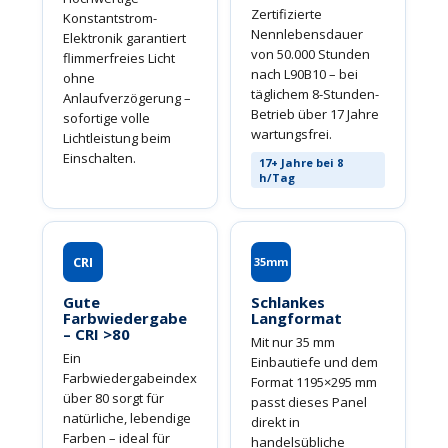
Zertifizierte
Konstantstrom-
Nennlebensdauer
Elektronik garantiert
von 50.000 Stunden
flimmerfreies Licht
nach L90B10 – bei
ohne
täglichem 8-Stunden-
Anlaufverzögerung –
Betrieb über 17 Jahre
sofortige volle
wartungsfrei.
Lichtleistung beim
Einschalten.
17+ Jahre bei 8
h/Tag
CRI
35mm
Gute
Schlankes
Farbwiedergabe
Langformat
– CRI >80
Mit nur 35 mm
Ein
Einbautiefe und dem
Farbwiedergabeindex
Format 1195×295 mm
über 80 sorgt für
passt dieses Panel
natürliche, lebendige
direkt in
Farben – ideal für
handelsübliche