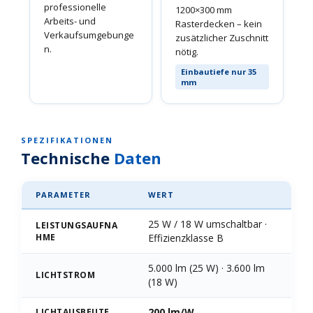
professionelle
1200×300 mm
Arbeits- und
Rasterdecken – kein
Verkaufsumgebunge
zusätzlicher Zuschnitt
n.
nötig.
Einbautiefe nur 35
mm
SPEZIFIKATIONEN
Technische
Daten
PARAMETER
WERT
25 W / 18 W umschaltbar ·
LEISTUNGSAUFNA
HME
Effizienzklasse B
5.000 lm (25 W) · 3.600 lm
LICHTSTROM
(18 W)
200 lm/W
LICHTAUSBEUTE