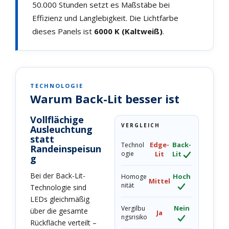
50.000 Stunden setzt es Maßstäbe bei
Effizienz und Langlebigkeit. Die Lichtfarbe
dieses Panels ist
6000 K (Kaltweiß)
.
TECHNOLOGIE
Warum Back-Lit besser ist
Vollflächige
VERGLEICH
Ausleuchtung
statt
Edge-
Back-
Technol
Randeinspeisun
ogie
Lit
Lit
g
Bei der Back-Lit-
Hoch
Homoge
Mittel
nität
Technologie sind
LEDs gleichmäßig
Nein
Vergilbu
über die gesamte
Ja
ngsrisiko
Rückfläche verteilt –