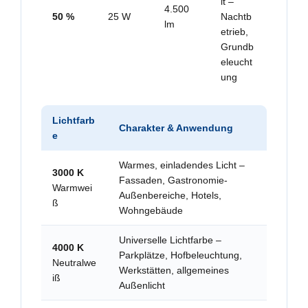
it –
4.500
50 %
25 W
Nachtb
lm
etrieb,
Grundb
eleucht
ung
Lichtfarb
Charakter & Anwendung
e
Warmes, einladendes Licht –
3000 K
Fassaden, Gastronomie-
Warmwei
Außenbereiche, Hotels,
ß
Wohngebäude
Universelle Lichtfarbe –
4000 K
Parkplätze, Hofbeleuchtung,
Neutralwe
Werkstätten, allgemeines
iß
Außenlicht