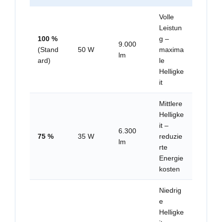
Volle
Leistun
100 %
g –
9.000
(Stand
50 W
maxima
lm
ard)
le
Helligke
it
Mittlere
Helligke
it –
6.300
75 %
35 W
reduzie
lm
rte
Energie
kosten
Niedrig
e
Helligke