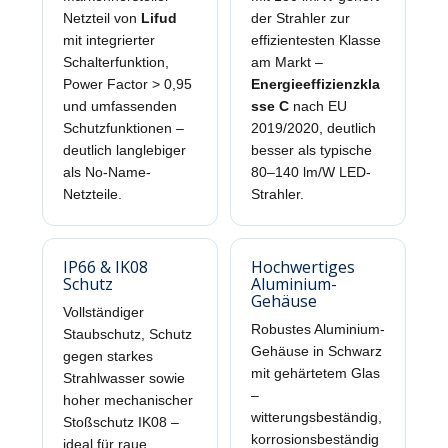
Netzteil von
Lifud
der Strahler zur
mit integrierter
effizientesten Klasse
Schalterfunktion,
am Markt –
Power Factor > 0,95
Energieeffizienzkla
und umfassenden
sse C
nach EU
Schutzfunktionen –
2019/2020, deutlich
deutlich langlebiger
besser als typische
als No-Name-
80–140 lm/W LED-
Netzteile.
Strahler.
IP66 & IK08
Hochwertiges
Schutz
Aluminium-
Gehäuse
Vollständiger
Robustes Aluminium-
Staubschutz, Schutz
Gehäuse in Schwarz
gegen starkes
mit gehärtetem Glas
Strahlwasser sowie
–
hoher mechanischer
witterungsbeständig,
Stoßschutz IK08 –
korrosionsbeständig
ideal für raue