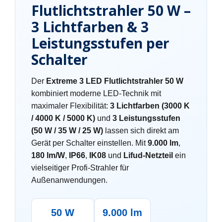
Flutlichtstrahler 50 W –
3 Lichtfarben & 3
Leistungsstufen per
Schalter
Der
Extreme 3 LED Flutlichtstrahler 50 W
kombiniert moderne LED-Technik mit
maximaler Flexibilität:
3 Lichtfarben (3000 K
/ 4000 K / 5000 K)
und
3 Leistungsstufen
(50 W / 35 W / 25 W)
lassen sich direkt am
Gerät per Schalter einstellen. Mit
9.000 lm
,
180 lm/W
,
IP66
,
IK08
und
Lifud-Netzteil
ein
vielseitiger Profi-Strahler für
Außenanwendungen.
50 W
9.000 lm