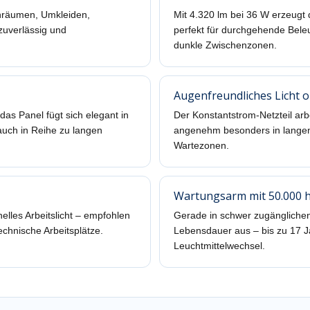
chräumen, Umkleiden,
Mit 4.320 lm bei 36 W erzeugt
zuverlässig und
perfekt für durchgehende Bele
dunkle Zwischenzonen.
Augenfreundliches Licht 
s Panel fügt sich elegant in
Der Konstantstrom-Netzteil arb
auch in Reihe zu langen
angenehm besonders in langen
Wartezonen.
Wartungsarm mit 50.000 
helles Arbeitslicht – empfohlen
Gerade in schwer zugänglichen
echnische Arbeitsplätze.
Lebensdauer aus – bis zu 17 J
Leuchtmittelwechsel.