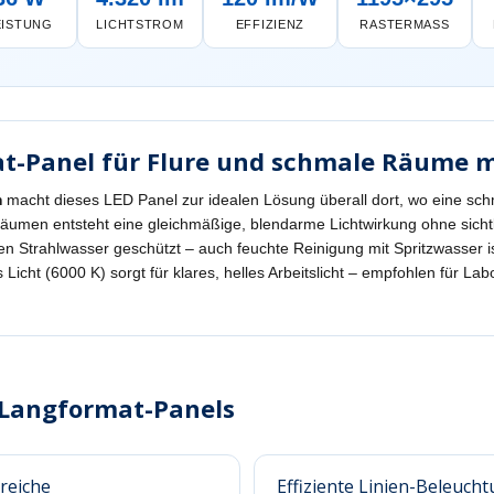
EISTUNG
LICHTSTROM
EFFIZIENZ
RASTERMASS
t-Panel für Flure und schmale Räume m
m
macht dieses LED Panel zur idealen Lösung überall dort, wo eine schma
äumen entsteht eine gleichmäßige, blendarme Lichtwirkung ohne sicht
en Strahlwasser geschützt – auch feuchte Reinigung mit Spritzwasser is
Licht (6000 K) sorgt für klares, helles Arbeitslicht – empfohlen für La
m Langformat-Panels
reiche
Effiziente Linien-Beleuch