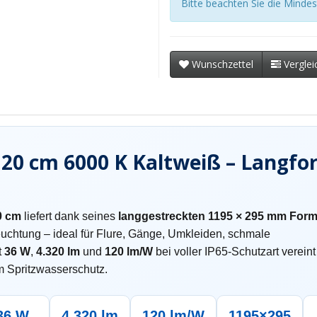
Bitte beachten Sie die Mind
Wunschzettel
Verglei
120 cm 6000 K Kaltweiß – Langfo
0 cm
liefert dank seines
langgestreckten 1195 × 295 mm Form
chtung – ideal für Flure, Gänge, Umkleiden, schmale
t
36 W
,
4.320 lm
und
120 lm/W
bei voller IP65-Schutzart vereint
m Spritzwasserschutz.
36 W
4.320 lm
120 lm/W
1195×295