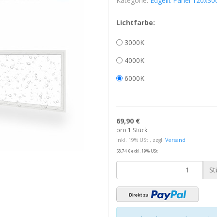
Kategorie:
Edgelit Panel 120x3
Lichtfarbe:
3000K
4000K
6000K
69,90 €
pro 1 Stück
inkl. 19% USt., zzgl.
Versand
58,74 € exkl. 19% USt
St