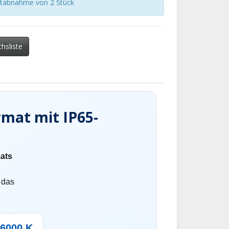
estabnahme von 2 Stück
chsliste
rmat mit IP65-
ats
 das
6000 K