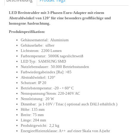
LED Breitstrahler mit 3-Phasen Euro-Adapter mit einem
Abstrahlwinkel von 120° für eine besonders großflächige und
homogene Ausleuchtung.
Produktspezifikation:
Gehäusematerial: Aluminium
Gehäusefarbe: silber
Lichtstrom: 2200 Lumen
Farbtemperatur: 5000K tageslichtweiß
LED Typ: SAMSUNG SMD
Nutzlebensdauer: 50.000 Betriebsstunden
Farbwiedergabeindex [Ra]: >85
Abstrahlwinkel: 120°
Schutzart: IP 20
Betriebstemperatur: -20 - + 60° C
Nennspannung/Strom: 220-240V AC
Nennleistung: 20 W
Dimmbar: ja 1-10V / Triac ( optional auch DALI erhältlich )
Höhe: 135 mm
Breite: 75 mm
Länge: 204 mm
Produktgewicht: 2,2 kg
Energieeffizienzklasse: A++ auf einer Skala von A (sehr