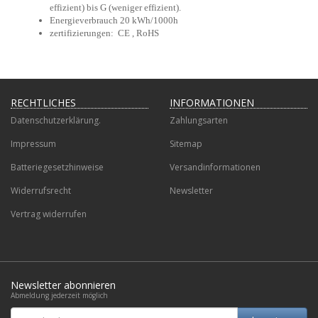
effizient) bis G (weniger effizient).
Energieverbrauch 20 kWh/1000h
zertifizierungen: CE , RoHS
RECHTLICHES
INFORMATIONEN
Datenschutzerklärung.
Zahlungsarten
Impressum
Sitemap
Batteriegesetzhinweise
Versandinformationen
Widerrufsrecht
Newsletter
Vertrag widerrufen
Newsletter abonnieren
Abmeldung jederzeit möglich
Email-