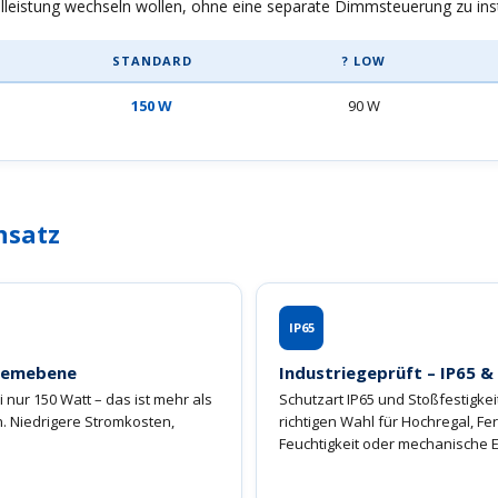
lleistung wechseln wollen, ohne eine separate Dimmsteuerung zu insta
STANDARD
? LOW
150 W
90 W
nsatz
IP65
stemebene
Industriegeprüft – IP65 &
 nur 150 Watt – das ist mehr als
Schutzart IP65 und Stoßfestigke
n. Niedrigere Stromkosten,
richtigen Wahl für Hochregal, Fe
Feuchtigkeit oder mechanische E