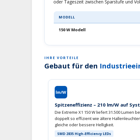
oder Tageszeit zwischen Sparstufe und Vol
MODELL
150 W Modell
IHRE VORTEILE
Gebaut für den
Industrieei
lm/W
Spitzeneffizienz – 210 lm/W auf Sy
Die Extreme X1 150 W liefert 31.500 Lumen bei
doppelt so effizient wie ältere Hallenleuchte
gleiche oder bessere Helligkeit.
SMD 2835 High-Efficiency LEDs