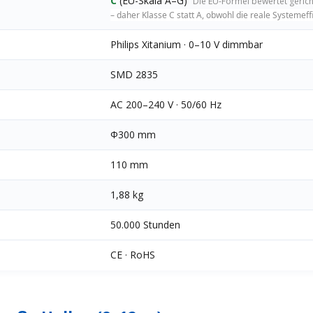
C
(EU-Skala A–G)
Die EU-Formel bewertet gerich
– daher Klasse C statt A, obwohl die reale Systemeff
Philips Xitanium · 0–10 V dimmbar
SMD 2835
AC 200–240 V · 50/60 Hz
Φ300 mm
110 mm
1,88 kg
50.000 Stunden
CE · RoHS