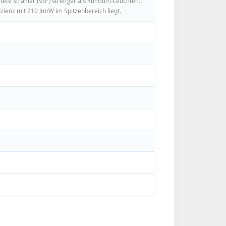
tete Strahler (90°) strenger als Rundum-Leuchten.
izienz mit 210 lm/W im Spitzenbereich liegt.