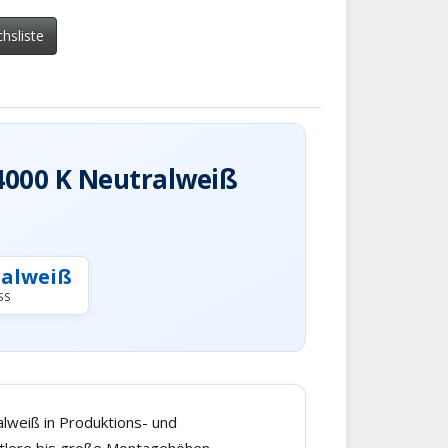
chsliste
4000 K Neutralweiß
ralweiß
S
lweiß in Produktions- und
ittlere bis große Montagehöhen.