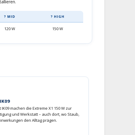
llieren.
? MID
? HIGH
120 W
150 W
 IK09
it IK09 machen die Extreme X1 150 W zur
rtigung und Werkstatt – auch dort, wo Staub,
inwirkungen den Alltag prägen.