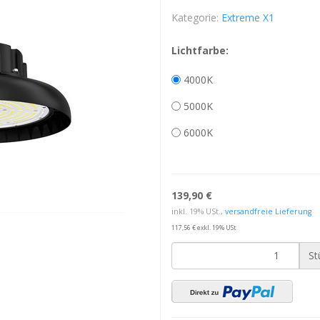
Kategorie:
Extreme X1
Lichtfarbe:
4000K
5000K
6000K
139,90 €
inkl. 19% USt.,
versandfreie Lieferung
117,56 € exkl. 19% USt
St