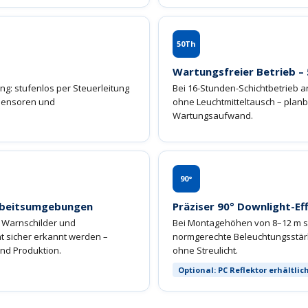
50Th
Wartungsfreier Betrieb –
ng: stufenlos per Steuerleitung
Bei 16-Stunden-Schichtbetrieb ar
­sensoren und
ohne Leuchtmitteltausch – plan
Wartungsaufwand.
90°
Arbeitsumgebungen
Präziser 90° Downlight-Ef
, Warnschilder und
Bei Montagehöhen von 8–12 m so
t sicher erkannt werden –
normgerechte Beleuchtungsstärk
und Produktion.
ohne Streulicht.
Optional: PC Reflektor erhältlic