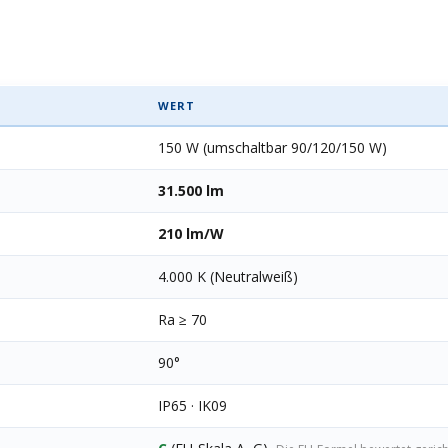
WERT
150 W (umschaltbar 90/120/150 W)
31.500 lm
210 lm/W
4.000 K (Neutralweiß)
Ra ≥ 70
90°
IP65 · IK09