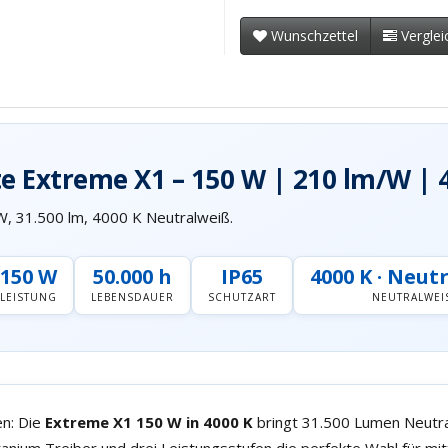
Wunschzettel
Verglei
e Extreme X1 – 150 W | 210 lm/W | 
, 31.500 lm, 4000 K Neutralweiß.
150 W
50.000 h
IP65
4000 K · Neut
LEISTUNG
LEBENSDAUER
SCHUTZART
NEUTRALWEIS
en: Die
Extreme X1 150 W in 4000 K
bringt 31.500 Lumen Neutra
itanium Treiber und drei Leistungsstufen die perfekte Wahl für m