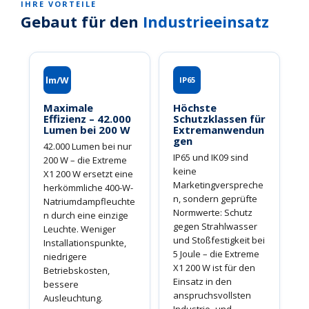
IHRE VORTEILE
Gebaut für den
Industrieeinsatz
lm/W
IP65
Maximale
Höchste
Effizienz – 42.000
Schutzklassen für
Lumen bei 200 W
Extremanwendun
gen
42.000 Lumen bei nur
IP65 und IK09 sind
200 W – die Extreme
keine
X1 200 W ersetzt eine
Marketingverspreche
herkömmliche 400-W-
n, sondern geprüfte
Natriumdampfleuchte
Norm­werte: Schutz
n durch eine einzige
gegen Strahlwasser
Leuchte. Weniger
und Stoßfestigkeit bei
Installationspunkte,
5 Joule – die Extreme
niedrigere
X1 200 W ist für den
Betriebskosten,
Einsatz in den
bessere
anspruchsvollsten
Ausleuchtung.