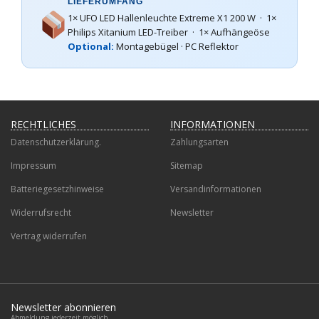
LIEFERUMFANG
1× UFO LED Hallenleuchte Extreme X1 200 W · 1×
Philips Xitanium LED-Treiber · 1× Aufhängeöse
Optional:
Montagebügel · PC Reflektor
RECHTLICHES
INFORMATIONEN
Datenschutzerklärung.
Zahlungsarten
Impressum
Sitemap
Batteriegesetzhinweise
Versandinformationen
Widerrufsrecht
Newsletter
Vertrag widerrufen
Newsletter abonnieren
Abmeldung jederzeit möglich