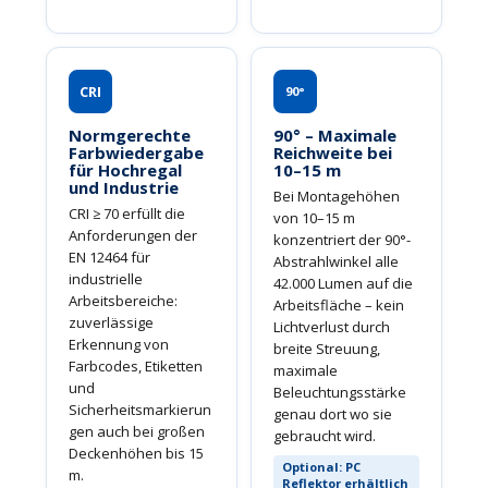
CRI
90°
Normgerechte
90° – Maximale
Farbwiedergabe
Reichweite bei
für Hochregal
10–15 m
und Industrie
Bei Montagehöhen
CRI ≥ 70 erfüllt die
von 10–15 m
Anforderungen der
konzentriert der 90°-
EN 12464 für
Abstrahlwinkel alle
industrielle
42.000 Lumen auf die
Arbeitsbereiche:
Arbeitsfläche – kein
zuverlässige
Lichtverlust durch
Erkennung von
breite Streuung,
Farbcodes, Etiketten
maximale
und
Beleuchtungsstärke
Sicherheitsmarkierun
genau dort wo sie
gen auch bei großen
gebraucht wird.
Deckenhöhen bis 15
Optional: PC
m.
Reflektor erhältlich