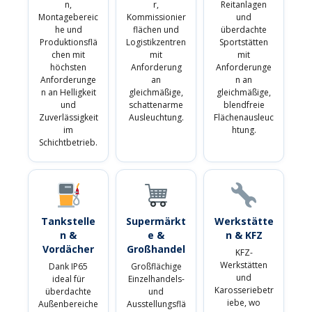
n,
r,
Reitanlagen
Montagebereic
Kommissionier
und
he und
flächen und
überdachte
Produktionsflä
Logistikzentren
Sportstätten
chen mit
mit
mit
höchsten
Anforderung
Anforderunge
Anforderunge
an
n an
n an Helligkeit
gleichmäßige,
gleichmäßige,
und
schattenarme
blendfreie
Zuverlässigkeit
Ausleuchtung.
Flächenausleuc
im
htung.
Schichtbetrieb.
Tankstelle
Supermärkt
Werkstätte
n &
e &
n & KFZ
Vordächer
Großhandel
KFZ-
Werkstätten
Dank IP65
Großflächige
und
ideal für
Einzelhandels-
Karosseriebetr
überdachte
und
iebe, wo
Außenbereiche
Ausstellungsflä