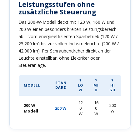
Leistungsstufen ohne
zusätzliche Steuerung
Das 200-W-Modell deckt mit 120 W, 160 W und
200 W einen besonders breiten Leistungsbereich
ab – vom energieeffizienten Sparbetrieb (120 W /
25.200 lm) bis zur vollen Industrieleuchte (200 W /
42.000 lm). Per Schraubendreher direkt an der
Leuchte einstellbar, ohne Elektriker oder
Steueranlage.
?
?
?
STAN
MODELL
LO
MI
HI
DARD
W
D
GH
12
16
200 W
200
200 W
0
0
Modell
W
W
W