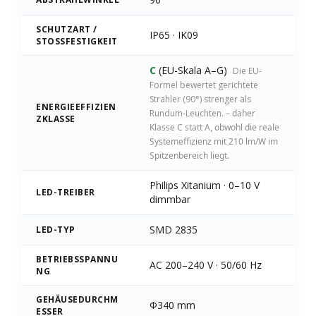
SCHUTZART /
IP65 · IK09
STOSSFESTIGKEIT
C
(EU-Skala A–G)
Die EU-
Formel bewertet gerichtete
Strahler (90°) strenger als
ENERGIEEFFIZIEN
Rundum-Leuchten.
– daher
ZKLASSE
Klasse C statt A, obwohl die reale
Systemeffizienz mit 210 lm/W im
Spitzenbereich liegt.
Philips Xitanium · 0–10 V
LED-TREIBER
dimmbar
SMD 2835
LED-TYP
BETRIEBSSPANNU
AC 200–240 V · 50/60 Hz
NG
GEHÄUSEDURCHM
Φ340 mm
ESSER