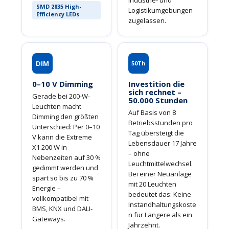
Industrie- und
SMD 2835 High-
Logistikumgebungen
Efficiency LEDs
zugelassen.
DIM
50Th
0–10 V Dimming
Investition die
sich rechnet –
Gerade bei 200-W-
50.000 Stunden
Leuchten macht
Auf Basis von 8
Dimming den größ­ten
Betriebsstunden pro
Unterschied: Per 0–10
Tag übersteigt die
V kann die Extreme
Lebensdauer 17 Jahre
X1 200 W in
– ohne
Nebenzeiten auf 30 %
Leuchtmittelwechsel.
gedimmt werden und
Bei einer Neuanlage
spart so bis zu 70 %
mit 20 Leuchten
Energie –
bedeutet das: Keine
vollkompatibel mit
Instandhaltungskoste
BMS, KNX und DALI-
n für Längere als ein
Gateways.
Jahrzehnt.