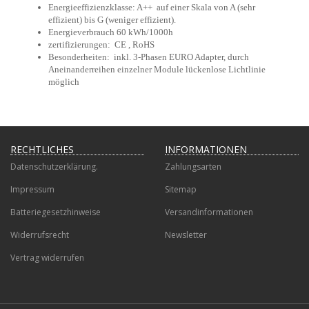
Energieeffizienzklasse: A++ auf einer Skala von A (sehr
effizient) bis G (weniger effizient).
Energieverbrauch 60 kWh/1000h
zertifizierungen: CE , RoHS
Besonderheiten: inkl. 3-Phasen EURO Adapter, durch
Aneinanderreihen einzelner Module lückenlose Lichtlinie
möglich
RECHTLICHES
INFORMATIONEN
Datenschutzerklärung.
Zahlungsarten
Impressum
Sitemap
Batteriegesetzhinweise
Versandinformationen
Widerrufsrecht
Newsletter
Vertrag widerrufen