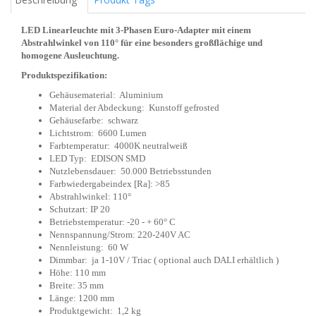
LED Linearleuchte mit 3-Phasen Euro-Adapter mit einem
Abstrahlwinkel von 110° für eine besonders großflächige und
homogene Ausleuchtung.
Produktspezifikation:
Gehäusematerial: Aluminium
Material der Abdeckung: Kunstoff gefrosted
Gehäusefarbe: schwarz
Lichtstrom: 6600 Lumen
Farbtemperatur: 4000K neutralweiß
LED Typ: EDISON SMD
Nutzlebensdauer: 50.000 Betriebsstunden
Farbwiedergabeindex [Ra]: >85
Abstrahlwinkel: 110°
Schutzart: IP 20
Betriebstemperatur: -20 - + 60° C
Nennspannung/Strom: 220-240V AC
Nennleistung: 60 W
Dimmbar: ja 1-10V / Triac ( optional auch DALI erhältlich )
Höhe: 110 mm
Breite: 35 mm
Länge: 1200 mm
Produktgewicht: 1,2 kg