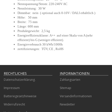
Nennspannung/Strom: 220-240V AC
Nennleistung: 30 W
Dimmbar: nein ( optional auch 0-10V / DALI erhältlich )
Höhe: 50 mm
Breite: 75 mm
Länge: 600 mm
Produktgewicht: 2,5 kg
Energieeffizienzklasse: A++ auf einer Skala von A (sehr
effizient) bis G (weniger effizient).
Energieverbrauch 30 kWh/1000h
zertifizierungen: TÜV, CE , RoHS
RECHTLICHES
INFORMATIONEN
Datenschutzerklärung.
Zahlungsarten
Impressum
Sitemap
Batteriegesetzhinweise
Versandinformationen
Widerrufsrecht
Newsletter