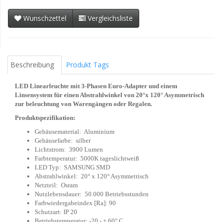
Wunschzettel
Vergleichsliste
Beschreibung
Produkt Tags
LED Linearleuchte mit 3-Phasen Euro-Adapter und einem
Linsensystem für einen Abstrahlwinkel von 20°x 120° Asymmetrisch
zur beleuchtung von Warengängen oder Regalen.
Produktspezifikation:
Gehäusematerial: Aluminium
Gehäusefarbe: silber
Lichtstrom: 3900 Lumen
Farbtemperatur: 5000K tageslichtweiß
LED Typ: SAMSUNG SMD
Abstrahlwinkel: 20° x 120° Asymmetrisch
Netzteil: Osram
Nutzlebensdauer: 50.000 Betriebsstunden
Farbwiedergabeindex [Ra]: 90
Schutzart: IP 20
Betriebstemperatur: -20 - + 60° C