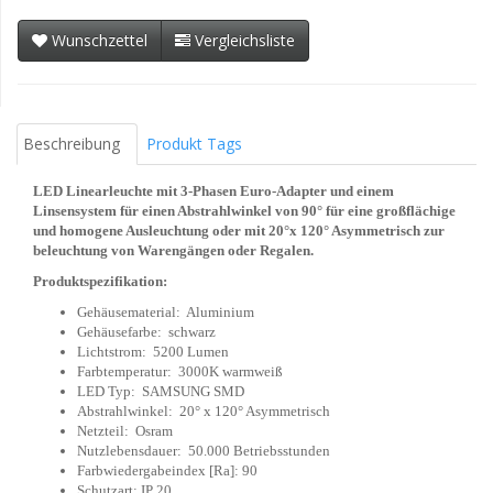
Wunschzettel
Vergleichsliste
Beschreibung
Produkt Tags
LED Linearleuchte mit 3-Phasen Euro-Adapter und einem
Linsensystem für einen Abstrahlwinkel von 90° für eine großflächige
und homogene Ausleuchtung oder mit 20°x 120° Asymmetrisch zur
beleuchtung von Warengängen oder Regalen.
Produktspezifikation:
Gehäusematerial: Aluminium
Gehäusefarbe: schwarz
Lichtstrom: 5200 Lumen
Farbtemperatur: 3000K warmweiß
LED Typ: SAMSUNG SMD
Abstrahlwinkel: 20° x 120° Asymmetrisch
Netzteil: Osram
Nutzlebensdauer: 50.000 Betriebsstunden
Farbwiedergabeindex [Ra]: 90
Schutzart: IP 20