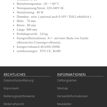
Betriebstemperatur: -20 - + 60° C
Nennspannung/Strom: 220-240V AC
Nennleistung: 40 W
Dimmbar: nein ( optional auch 0-10V / DALI erhältlich )
Höhe: 70 mm
Breite: 80 mm
Länge: 900 mm
Produktgewicht: 3,0 kg
Energieeffizienzklasse: A++ auf einer Skala von A (sehr
effizient) bis G (weniger effizient).
Energieverbrauch 40 kWh/1000h
zertifizierungen: TÜV, CE , RoHS
RECHTLICHES
INFORMATIONEN
Datenschutzerklärung.
Zahlungsarten
Impressum
Sitemap
Batteriegesetzhinweise
Versandinformationen
Widerrufsrecht
Newsletter