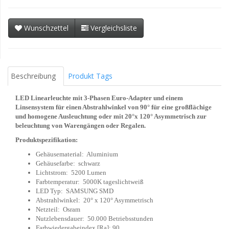
Wunschzettel
Vergleichsliste
Beschreibung
Produkt Tags
LED Linearleuchte mit 3-Phasen Euro-Adapter und einem
Linsensystem für einen Abstrahlwinkel von 90° für eine großflächige
und homogene Ausleuchtung oder mit 20°x 120° Asymmetrisch zur
beleuchtung von Warengängen oder Regalen.
Produktspezifikation:
Gehäusematerial: Aluminium
Gehäusefarbe: schwarz
Lichtstrom: 5200 Lumen
Farbtemperatur: 5000K tageslichtweiß
LED Typ: SAMSUNG SMD
Abstrahlwinkel: 20° x 120° Asymmetrisch
Netzteil: Osram
Nutzlebensdauer: 50.000 Betriebsstunden
Farbwiedergabeindex [Ra]: 90