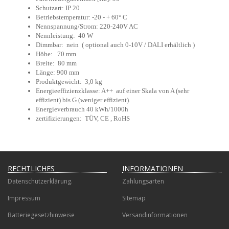
Schutzart: IP 20
Betriebstemperatur: -20 - + 60° C
Nennspannung/Strom: 220-240V AC
Nennleistung: 40 W
Dimmbar: nein ( optional auch 0-10V / DALI erhältlich )
Höhe: 70 mm
Breite: 80 mm
Länge: 900 mm
Produktgewicht: 3,0 kg
Energieeffizienzklasse: A++ auf einer Skala von A (sehr
effizient) bis G (weniger effizient).
Energieverbrauch 40 kWh/1000h
zertifizierungen: TÜV, CE , RoHS
RECHTLICHES
INFORMATIONEN
Datenschutzerklärung.
Zahlungsarten
Impressum
Sitemap
Batteriegesetzhinweise
Versandinformationen