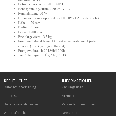
Betriebstemperatur: -20 - + 60° C
Nennspannung/Strom: 220-240V AC
Nennleistung: 60 W
Dimmbar: nein ( optional auch 0-10V / DALI erhältlich )
Höhe: 70 mm
Breite: 80 mm
Länge: 1200 mm
Produktgewicht: 3,5 kg
Energieeffizienzklasse: A++ auf einer Skala von A (sehr
effizient) bis G (weniger effizient).
Energieverbrauch 60 kWh/1000h
zertifizierungen: TÜV, CE , RoHS
RECHTLICHES
INFORMATIONEN
Datenschutzerklärung.
Zahlungsarten
Impressum
Sitemap
Batteriegesetzhinweise
Versandinformationen
Widerrufsrecht
Newsletter