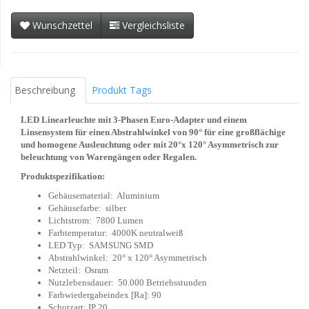
Wunschzettel
Vergleichsliste
Beschreibung
Produkt Tags
LED Linearleuchte mit 3-Phasen Euro-Adapter und einem
Linsensystem für einen Abstrahlwinkel von 90° für eine großflächige
und homogene Ausleuchtung oder mit 20°x 120° Asymmetrisch zur
beleuchtung von Warengängen oder Regalen.
Produktspezifikation:
Gehäusematerial: Aluminium
Gehäusefarbe: silber
Lichtstrom: 7800 Lumen
Farbtemperatur: 4000K neutralweiß
LED Typ: SAMSUNG SMD
Abstrahlwinkel: 20° x 120° Asymmetrisch
Netzteil: Osram
Nutzlebensdauer: 50.000 Betriebsstunden
Farbwiedergabeindex [Ra]: 90
Schutzart: IP 20