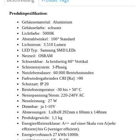
Produktspezifikation:
Gehäusematerial: Aluminium
Gehäusefarbe: schwarz
Lichtfarbe: 5000K
Abstrahlwinkel: 100° Standard
Lichtstrom: 3.510 Lumen
LED Typ: Samsung SMD LEDs
Netzteil: OSRAM
Schwenkbar: Ja beidseitig 60° Vertikal
Schienensystem: 3-Phasig
Nutzlebensdauer: 60.000 Betriebsstunden
Farbwiedergabeindex CRI [Ra]: >90
Schutzart: IP 20
Betriebstemperatur: -30 bis + 50° C
Nennspannung/Strom: 220-240V AC
Nennleistung: 27 W
Dimmbar: ja 1-10V
Abmessungen: LxBxH 292mm x 60mm x 148mm
Produktgewicht: 1,1 kg
Energieeffizienzklasse: A++ auf einer Skala von A (sehr
effizient) bis G (weniger effizient).
Energieverbrauch 27 kWh/1000h