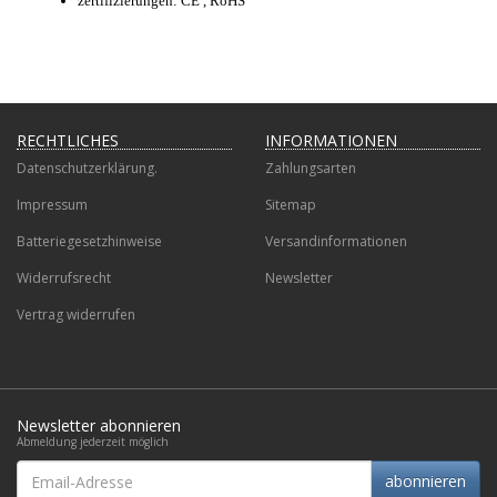
zertifizierungen: CE , RoHS
RECHTLICHES
INFORMATIONEN
Datenschutzerklärung.
Zahlungsarten
Impressum
Sitemap
Batteriegesetzhinweise
Versandinformationen
Widerrufsrecht
Newsletter
Vertrag widerrufen
Newsletter abonnieren
Abmeldung jederzeit möglich
Email-
abonnieren
Adresse