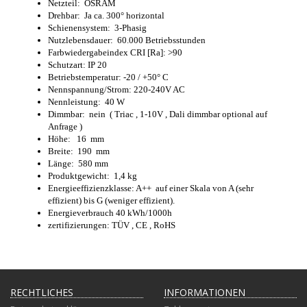
Netzteil: OSRAM
Drehbar: Ja ca. 300° horizontal
Schienensystem: 3-Phasig
Nutzlebensdauer: 60.000 Betriebsstunden
Farbwiedergabeindex CRI [Ra]: >90
Schutzart: IP 20
Betriebstemperatur: -20 / +50° C
Nennspannung/Strom: 220-240V AC
Nennleistung: 40 W
Dimmbar: nein ( Triac , 1-10V , Dali dimmbar optional auf
Anfrage )
Höhe: 16 mm
Breite: 190 mm
Länge: 580 mm
Produktgewicht: 1,4 kg
Energieeffizienzklasse: A++ auf einer Skala von A (sehr
effizient) bis G (weniger effizient).
Energieverbrauch 40 kWh/1000h
zertifizierungen: TÜV , CE , RoHS
RECHTLICHES
INFORMATIONEN