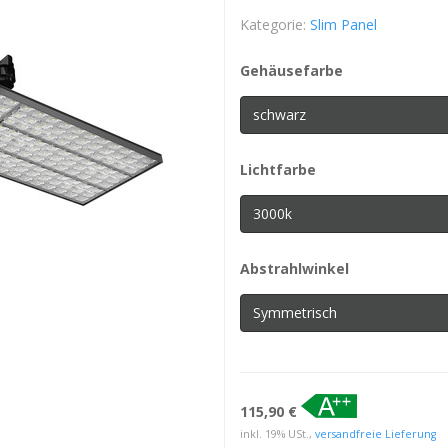
Kategorie:
Slim Panel
Gehäusefarbe
schwarz
Lichtfarbe
3000k
Abstrahlwinkel
Symmetrisch
115,90 €
inkl. 19% USt.,
versandfreie Lieferung