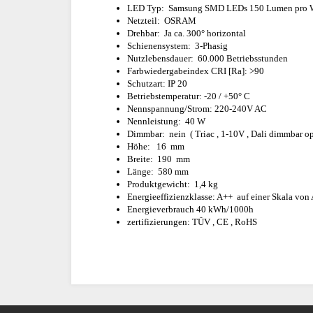
LED Typ: Samsung SMD LEDs 150 Lumen pro 
Netzteil: OSRAM
Drehbar: Ja ca. 300° horizontal
Schienensystem: 3-Phasig
Nutzlebensdauer: 60.000 Betriebsstunden
Farbwiedergabeindex CRI [Ra]: >90
Schutzart: IP 20
Betriebstemperatur: -20 / +50° C
Nennspannung/Strom: 220-240V AC
Nennleistung: 40 W
Dimmbar: nein ( Triac , 1-10V , Dali dimmbar op
Höhe: 16 mm
Breite: 190 mm
Länge: 580 mm
Produktgewicht: 1,4 kg
Energieeffizienzklasse: A++ auf einer Skala von A 
Energieverbrauch 40 kWh/1000h
zertifizierungen: TÜV , CE , RoHS