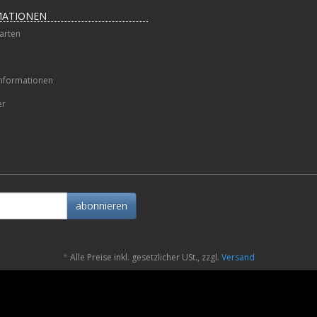
MATIONEN
arten
nformationen
er
abonnieren
*
Alle Preise inkl. gesetzlicher USt., zzgl.
Versand