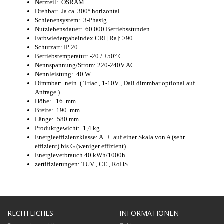
Netzteil: OSRAM
Drehbar: Ja ca. 300° horizontal
Schienensystem: 3-Phasig
Nutzlebensdauer: 60.000 Betriebsstunden
Farbwiedergabeindex CRI [Ra]: >90
Schutzart: IP 20
Betriebstemperatur: -20 / +50° C
Nennspannung/Strom: 220-240V AC
Nennleistung: 40 W
Dimmbar: nein ( Triac , 1-10V , Dali dimmbar optional auf
Anfrage )
Höhe: 16 mm
Breite: 190 mm
Länge: 580 mm
Produktgewicht: 1,4 kg
Energieeffizienzklasse: A++ auf einer Skala von A (sehr
effizient) bis G (weniger effizient).
Energieverbrauch 40 kWh/1000h
zertifizierungen: TÜV , CE , RoHS
RECHTLICHES
INFORMATIONEN