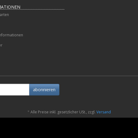
MATIONEN
arten
nformationen
er
abonnieren
*
Alle Preise inkl. gesetzlicher USt., zzgl.
Versand