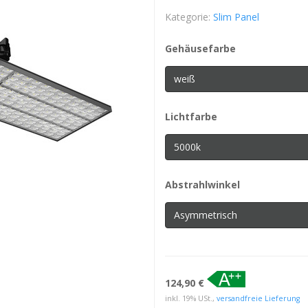
Kategorie:
Slim Panel
Gehäusefarbe
weiß
Lichtfarbe
5000k
Abstrahlwinkel
Asymmetrisch
124,90 €
inkl. 19% USt.,
versandfreie Lieferung