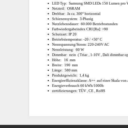
LED Typ: Samsung SMD LEDs 150 Lumen pro 
Netzteil: OSRAM
Drehbar: Ja ca. 300° horizontal
Schienensystem: 3-Phasig
Nutzlebensdauer: 60.000 Betriebsstunden
Farbwiedergabeindex CRI [Ra]: >90
Schutzart: IP 20
Betriebstemperatur: -20 / +50° C
Nennspannung/Strom: 220-240V AC
Nennleistung: 60 W
Dimmbar: nein ( Triac , 1-10V , Dali dimmbar op
Höhe: 16 mm
Breite: 190 mm
Länge: 580 mm
Produktgewicht: 1,4 kg
Energieeffizienzklasse: A++ auf einer Skala von A 
Energieverbrauch 60 kWh/1000h
zertifizierungen: TÜV , CE , RoHS