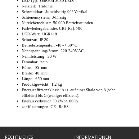
LED Typ: OSRAM 3030 LEDs
Netzteil: Tridonic
Schwenkbar: Ja beidseitig 90° Vertikal
Schienensystem: 3-Phasig
Nutzlebensdauer: 50.000 Betriebsstunden
Farbwiedergabeindex CRI [Ra]: >90
UGR-Wert: UGR<19
Schutzart: IP 20
Betriebstemperatur: -40 - + 50° C
Nennspannung/Strom: 220-240V AC
Nennleistung: 30 W
Dimmbar: nein
Höhe: 95 mm
Breite: 40 mm
Länge: 650 mm
Produktgewicht: 1,2 kg
Energieeffizienzklasse: A++ auf einer Skala von A (sehr
effizient) bis G (weniger effizient).
Energieverbrauch 30 kWh/1000h
zertifizierungen: CE , RoHS
RECHTLICHES
INFORMATIONEN