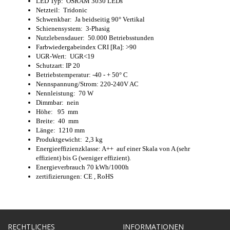
LED Typ: OSRAM 3030 LEDs
Netzteil: Tridonic
Schwenkbar: Ja beidseitig 90° Vertikal
Schienensystem: 3-Phasig
Nutzlebensdauer: 50.000 Betriebsstunden
Farbwiedergabeindex CRI [Ra]: >90
UGR-Wert: UGR<19
Schutzart: IP 20
Betriebstemperatur: -40 - + 50° C
Nennspannung/Strom: 220-240V AC
Nennleistung: 70 W
Dimmbar: nein
Höhe: 95 mm
Breite: 40 mm
Länge: 1210 mm
Produktgewicht: 2,3 kg
Energieeffizienzklasse: A++ auf einer Skala von A (sehr
effizient) bis G (weniger effizient).
Energieverbrauch 70 kWh/1000h
zertifizierungen: CE , RoHS
RECHTLICHES
INFORMATIONEN