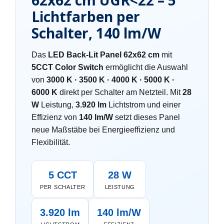
62x62 cm UGR<22 – 5
Lichtfarben per
Schalter, 140 lm/W
Das
LED Back-Lit Panel 62x62 cm
mit
5CCT Color Switch
ermöglicht die Auswahl
von
3000 K · 3500 K · 4000 K · 5000 K ·
6000 K
direkt per Schalter am Netzteil. Mit
28
W
Leistung,
3.920 lm
Lichtstrom und einer
Effizienz von
140 lm/W
setzt dieses Panel
neue Maßstäbe bei Energieeffizienz und
Flexibilität.
5 CCT
28 W
PER SCHALTER
LEISTUNG
3.920 lm
140 lm/W