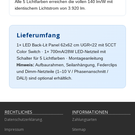
Alle 5 Lichtfarben erreichen die vollen 140 lm/W mit
identischem Lichtstrom von 3.920 lm.
Lieferumfang
1× LED Back-Lit Panel 62x62 cm UGR<22 mit 5CCT
Color Switch · 1× 700mA/28W LED-Netzteil mit
Schalter für 5 Lichtfarben · Montageanleitung
Hinweis:
Aufbaurahmen, Seilanhängung, Federclips
und Dimm-Netzteile (1–10 V / Phasenanschnitt /
DALI) sind optional erhältlich.
RECHTLICHES
INFORMATIONEN
Datenschutzerklärung.
Zahlungsarten
Impressum
Sitemap