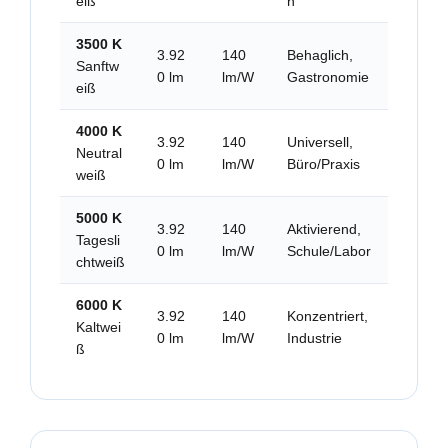
eiß
n
3500 K
3.92
140
Behaglich,
Sanftw
0 lm
lm/W
Gastronomie
eiß
4000 K
3.92
140
Universell,
Neutral
0 lm
lm/W
Büro/Praxis
weiß
5000 K
3.92
140
Aktivierend,
Tagesli
0 lm
lm/W
Schule/Labor
chtweiß
6000 K
3.92
140
Konzentriert,
Kaltwei
0 lm
lm/W
Industrie
ß