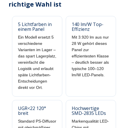
richtige Wahl ist
5 Lichtfarben in
140 lm/W Top-
einem Panel
Effizienz
Ein Modell ersetzt 5
Mit 3.920 lm aus nur
verschiedene
28 W gehört dieses
Varianten im Lager –
Panel zur
das spart Lagerplatz,
effizientesten Klasse
vereinfacht die
– deutlich besser als
Logistik und erlaubt
typische 100–120
späte Lichtfarben-
lm/W LED-Panels.
Entscheidungen
direkt vor Ort.
UGR<22 120°
Hochwertige
breit
SMD-2835 LEDs
Standard PS-Diffusor
Markenqualität LED-
mit gleichmäßiger
Chips mit