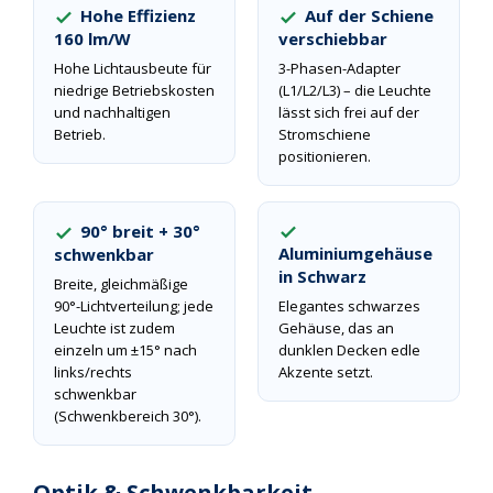
Hohe Effizienz
Auf der Schiene
160 lm/W
verschiebbar
Hohe Lichtausbeute für
3-Phasen-Adapter
niedrige Betriebskosten
(L1/L2/L3) – die Leuchte
und nachhaltigen
lässt sich frei auf der
Betrieb.
Stromschiene
positionieren.
90° breit + 30°
Aluminiumgehäuse
schwenkbar
in Schwarz
Breite, gleichmäßige
90°-Lichtverteilung; jede
Elegantes schwarzes
Leuchte ist zudem
Gehäuse, das an
einzeln um ±15° nach
dunklen Decken edle
links/rechts
Akzente setzt.
schwenkbar
(Schwenkbereich 30°).
Optik & Schwenkbarkeit