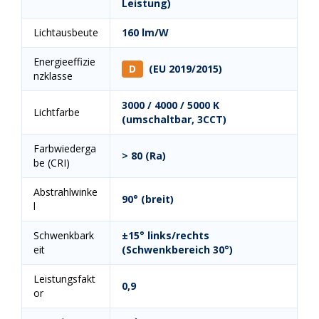
Leistung)
Lichtausbeute
160 lm/W
Energieeffizie
D
(EU 2019/2015)
nzklasse
3000 / 4000 / 5000 K
Lichtfarbe
(umschaltbar, 3CCT)
Farbwiederga
> 80 (Ra)
be (CRI)
Abstrahlwinke
90° (breit)
l
Schwenkbark
±15° links/rechts
eit
(Schwenkbereich 30°)
Leistungsfakt
0,9
or