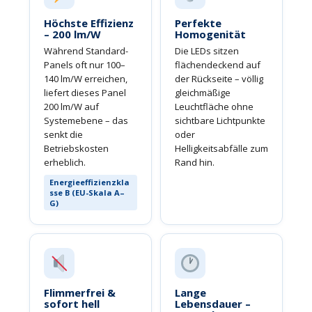
Höchste Effizienz
Perfekte
– 200 lm/W
Homogenität
Während Standard-
Die LEDs sitzen
Panels oft nur 100–
flächendeckend auf
140 lm/W erreichen,
der Rückseite – völlig
liefert dieses Panel
gleichmäßige
200 lm/W auf
Leuchtfläche ohne
Systemebene – das
sichtbare Lichtpunkte
senkt die
oder
Betriebskosten
Helligkeitsabfälle zum
erheblich.
Rand hin.
Energieeffizienzkla
sse B (EU-Skala A–
G)
Flimmerfrei &
Lange
sofort hell
Lebensdauer –