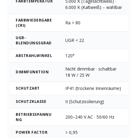
5.000 K (Tageslichtweiß) ·
FARBTEMPERATUR
6.000 K (Kaltweiß) – wählbar
FARBWIEDERGABE
Ra > 80
(CRI)
UGR-
UGR < 22
BLENDUNGSGRAD
120°
ABSTRAHLWINKEL
Nicht dimmbar · schaltbar
DIMMFUNKTION
18 W / 25 W
IP41 (trockene Innenräume)
SCHUTZART
II (Schutzisolierung)
SCHUTZKLASSE
BETRIEBSSPANNU
200–240 V AC · 50/60 Hz
NG
> 0,95
POWER FACTOR