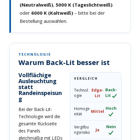
(Neutralweiß)
,
5000 K (Tageslichtweiß)
oder
6000 K (Kaltweiß)
– bitte bei der
Bestellung auswählen.
TECHNOLOGIE
Warum Back-Lit besser ist
Vollflächige
VERGLEICH
Ausleuchtung
statt
Back-
Edge-
Technol
Randeinspeisun
Lit
ogie
Lit
g
Hoch
Homoge
Bei der Back-Lit-
Mittel
nität
Technologie wird die
gesamte Rückseite
Nein
Vergilbu
Ja
des Panels
ngsrisiko
gleichmäßig mit LEDs