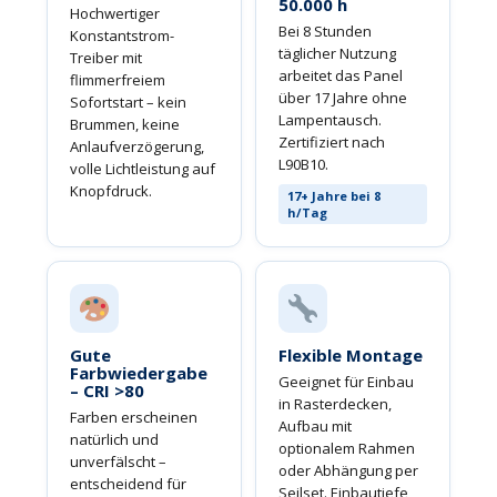
50.000 h
Hochwertiger
Bei 8 Stunden
Konstantstrom-
täglicher Nutzung
Treiber mit
arbeitet das Panel
flimmerfreiem
über 17 Jahre ohne
Sofortstart – kein
Lampentausch.
Brummen, keine
Zertifiziert nach
Anlaufverzögerung,
L90B10.
volle Lichtleistung auf
Knopfdruck.
17+ Jahre bei 8
h/Tag
Gute
Flexible Montage
Farbwiedergabe
Geeignet für Einbau
– CRI >80
in Rasterdecken,
Farben erscheinen
Aufbau mit
natürlich und
optionalem Rahmen
unverfälscht –
oder Abhängung per
entscheidend für
Seilset. Einbautiefe