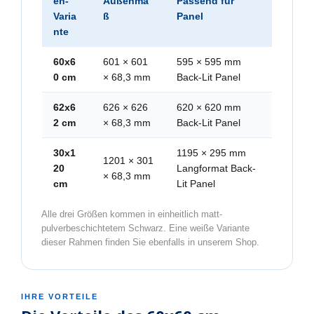
en-
Außenma
Passend für
Varia
ß
Panel
nte
60x6
601 × 601
595 × 595 mm
0 cm
× 68,3 mm
Back-Lit Panel
62x6
626 × 626
620 × 620 mm
2 cm
× 68,3 mm
Back-Lit Panel
30x1
1195 × 295 mm
1201 × 301
20
Langformat Back-
× 68,3 mm
cm
Lit Panel
Alle drei Größen kommen in einheitlich matt-
pulverbeschichtetem Schwarz. Eine weiße Variante
dieser Rahmen finden Sie ebenfalls in unserem Shop.
IHRE VORTEILE