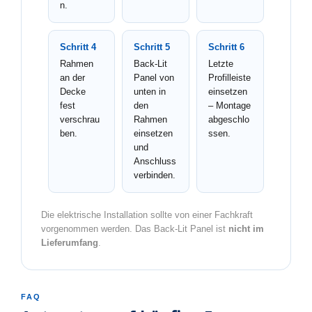
n.
Schritt 4
Schritt 5
Schritt 6
Rahmen
Back-Lit
Letzte
an der
Panel von
Profilleiste
Decke
unten in
einsetzen
fest
den
– Montage
verschrau
Rahmen
abgeschlo
ben.
einsetzen
ssen.
und
Anschluss
verbinden.
Die elektrische Installation sollte von einer Fachkraft
vorgenommen werden. Das Back-Lit Panel ist
nicht im
Lieferumfang
.
FAQ