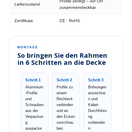
Profile zerlegt – vor Ort
Lieferzustand
zusammensteckbar
Zertifikate
CE · RoHS
MONTAGE
So bringen Sie den Rahmen
in 6 Schritten an die Decke
Schritt 1
Schritt 2
Schritt 3
Aluminium
Profile zu
Bohrungen
-Profile
einem
anzeichne
und
Rechteck
n und
Schrauben
verbinden
Kabel-
aus der
und an
Durchführu
Verpackun
den Ecken
ng
g
verschrau
vorbereite
auspacke
ben.
n.