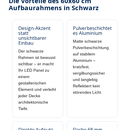
Die Vorteile des 60x60 cm
Aufbaurahmens in Schwarz
Design-Akzent
Pulverbeschichtet
statt
es Aluminium
unsichtbarer
Matte schwarze
Einbau
Pulverbeschichtung
Der schwarze
auf stabilem
Rahmen ist bewusst
Aluminium –
sichtbar – er macht
kratzfest,
Ihr LED Panel zu
vergilbungssicher
einem
und langlebig.
gestalterischen
Reflektiert kein
Element und verleiht
störendes Licht.
jeder Decke
architektonische
Tiefe.
Direkte Aufputz-
Flache 68 mm