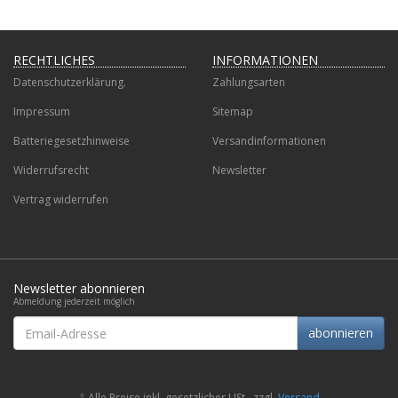
RECHTLICHES
INFORMATIONEN
Datenschutzerklärung.
Zahlungsarten
Impressum
Sitemap
Batteriegesetzhinweise
Versandinformationen
Widerrufsrecht
Newsletter
Vertrag widerrufen
Newsletter abonnieren
Abmeldung jederzeit möglich
Email-
abonnieren
Adresse
*
Alle Preise inkl. gesetzlicher USt., zzgl.
Versand