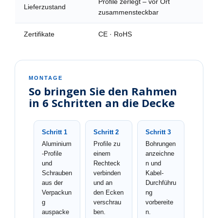
Profile zerlegt – vor Ort
Lieferzustand
zusammensteckbar
Zertifikate
CE · RoHS
MONTAGE
So bringen Sie den Rahmen
in 6 Schritten an die Decke
Schritt 1
Schritt 2
Schritt 3
Aluminium
Profile zu
Bohrungen
-Profile
einem
anzeichne
und
Rechteck
n und
Schrauben
verbinden
Kabel-
aus der
und an
Durchführu
Verpackun
den Ecken
ng
g
verschrau
vorbereite
auspacke
ben.
n.