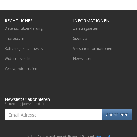
RECHTLICHES
INFORMATIONEN
Datenschutzerklärung.
Zahlungsarten
Impressum
Sitemap
Batteriegesetzhinweise
Versandinformationen
Widerrufsrecht
Newsletter
Vertrag widerrufen
Newsletter abonnieren
Abmeldung jederzeit möglich
Email-
abonnieren
Adresse
*
Alle Preise inkl. gesetzlicher USt., zzgl.
Versand