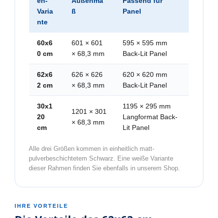
en-
Außenma
Passend für
Varia
ß
Panel
nte
60x6
601 × 601
595 × 595 mm
0 cm
× 68,3 mm
Back-Lit Panel
62x6
626 × 626
620 × 620 mm
2 cm
× 68,3 mm
Back-Lit Panel
30x1
1195 × 295 mm
1201 × 301
20
Langformat Back-
× 68,3 mm
cm
Lit Panel
Alle drei Größen kommen in einheitlich matt-
pulverbeschichtetem Schwarz. Eine weiße Variante
dieser Rahmen finden Sie ebenfalls in unserem Shop.
IHRE VORTEILE