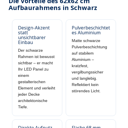
Die Vorteile des 62x62 cm
Aufbaurahmens in Schwarz
Design-Akzent
Pulverbeschichtet
statt
es Aluminium
unsichtbarer
Matte schwarze
Einbau
Pulverbeschichtung
Der schwarze
auf stabilem
Rahmen ist bewusst
Aluminium –
sichtbar – er macht
kratzfest,
Ihr LED Panel zu
vergilbungssicher
einem
und langlebig.
gestalterischen
Reflektiert kein
Element und verleiht
störendes Licht.
jeder Decke
architektonische
Tiefe.
Direkte Aufputz-
Flache 68 mm