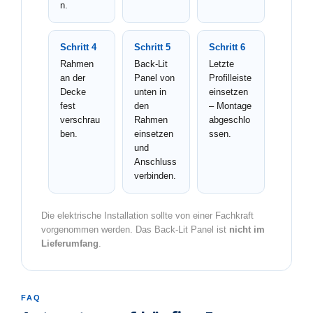
n.
Schritt 4
Schritt 5
Schritt 6
Rahmen
Back-Lit
Letzte
an der
Panel von
Profilleiste
Decke
unten in
einsetzen
fest
den
– Montage
verschrau
Rahmen
abgeschlo
ben.
einsetzen
ssen.
und
Anschluss
verbinden.
Die elektrische Installation sollte von einer Fachkraft
vorgenommen werden. Das Back-Lit Panel ist
nicht im
Lieferumfang
.
FAQ