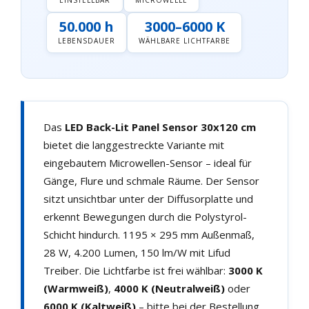
EINSTELLBAR
MICROWELLE
50.000 h
3000–6000 K
LEBENSDAUER
WÄHLBARE LICHTFARBE
Das
LED Back-Lit Panel Sensor 30x120 cm
bietet die langgestreckte Variante mit
eingebautem Microwellen-Sensor – ideal für
Gänge, Flure und schmale Räume. Der Sensor
sitzt unsichtbar unter der Diffusorplatte und
erkennt Bewegungen durch die Polystyrol-
Schicht hindurch. 1195 × 295 mm Außenmaß,
28 W, 4.200 Lumen, 150 lm/W mit Lifud
Treiber. Die Lichtfarbe ist frei wählbar:
3000 K
(Warmweiß)
,
4000 K (Neutralweiß)
oder
6000 K (Kaltweiß)
– bitte bei der Bestellung