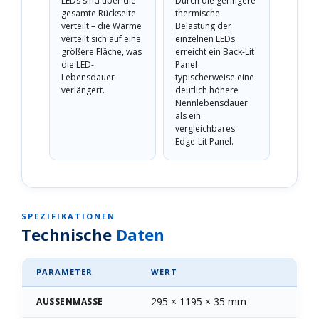
LEDs sind über die
Durch die geringere
gesamte Rückseite
thermische
verteilt – die Wärme
Belastung der
verteilt sich auf eine
einzelnen LEDs
größere Fläche, was
erreicht ein Back-Lit
die LED-
Panel
Lebensdauer
typischerweise eine
verlängert.
deutlich höhere
Nennlebensdauer
als ein
vergleichbares
Edge-Lit Panel.
SPEZIFIKATIONEN
Technische
Daten
PARAMETER
WERT
295 × 1195 × 35 mm
AUSSENMASSE