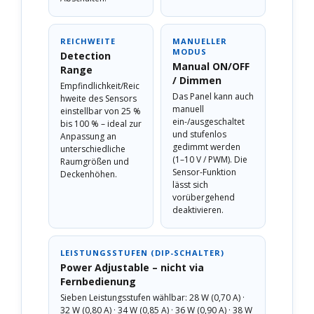
REICHWEITE
MANUELLER
MODUS
Detection
Manual ON/OFF
Range
/ Dimmen
Empfindlichkeit/Reic
Das Panel kann auch
hweite des Sensors
manuell
einstellbar von 25 %
ein-/ausgeschaltet
bis 100 % – ideal zur
und stufenlos
Anpassung an
gedimmt werden
unterschiedliche
(1–10 V / PWM). Die
Raumgrößen und
Sensor-Funktion
Deckenhöhen.
lässt sich
vorübergehend
deaktivieren.
LEISTUNGSSTUFEN (DIP-SCHALTER)
Power Adjustable – nicht via
Fernbedienung
Sieben Leistungsstufen wählbar: 28 W (0,70 A) ·
32 W (0,80 A) · 34 W (0,85 A) · 36 W (0,90 A) · 38 W