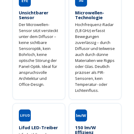
EYE
5G
Unsichtbarer
Microwellen-
Sensor
Technologie
Der Microwellen-
Hochfrequenz-Radar
Sensor sitzt versteckt
(5,8 GHz) erfasst
unter dem Diffusor –
Bewegungen
keine sichtbare
zuverlässig – durch
Sensoroptik, kein
Diffusor und teilweise
Bohrloch, keine
auch durch dünne
optische Störung der
Materialien wie Rigips
Panel-Optik. Ideal für
oder Glas. Deutlich
anspruchsvolle
präziser als PIR-
Architektur und
Sensoren, kein
Office-Design.
Temperatur- oder
Lichteinfluss.
lm/W
LIFUD
Lifud LED-Treiber
150 lm/W
Effizienz