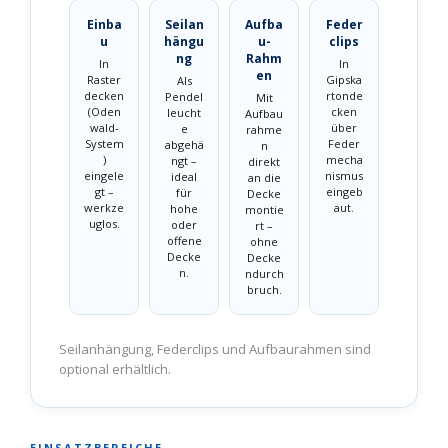
Einba
Seilan
Aufba
Feder
u
hängu
u-
clips
ng
Rahm
In
In
en
Raster
Gipska
Als
decken
rtonde
Pendel
Mit
(Oden
cken
leucht
Aufbau
wald-
über
e
rahme
System
Feder
abgehä
n
)
mecha
ngt –
direkt
eingele
nismus
ideal
an die
gt –
eingeb
für
Decke
werkze
aut.
hohe
montie
uglos.
oder
rt –
offene
ohne
Decke
Decke
n.
ndurch
bruch.
Seilanhängung, Federclips und Aufbaurahmen sind
optional erhältlich.
EINSATZBEREICHE