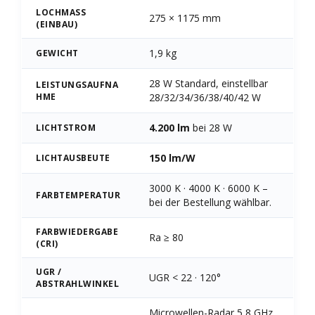
LOCHMASS (
275 × 1175 mm
EINBAU)
1,9 kg
GEWICHT
28 W Standard, einstellbar
LEISTUNGSAUFNA
HME
28/32/34/36/38/40/42 W
4.200 lm
bei 28 W
LICHTSTROM
150 lm/W
LICHTAUSBEUTE
3000 K · 4000 K · 6000 K –
FARBTEMPERATUR
bei der Bestellung wählbar.
FARBWIEDERGABE
Ra ≥ 80
(CRI)
UGR /
UGR < 22 · 120°
ABSTRAHLWINKEL
Microwellen-Radar 5,8 GHz,