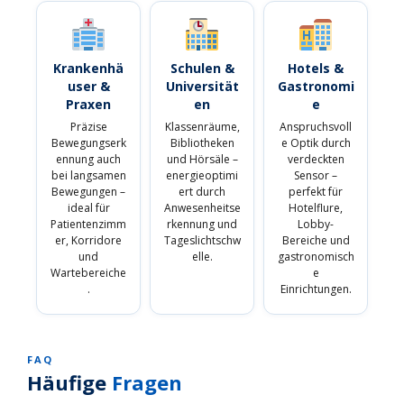
Krankenhä
Schulen &
Hotels &
user &
Universität
Gastronomi
Praxen
en
e
Präzise
Klassenräume,
Anspruchsvoll
Bewegungserk
Bibliotheken
e Optik durch
ennung auch
und Hörsäle –
verdeckten
bei langsamen
energieoptimi
Sensor –
Bewegungen –
ert durch
perfekt für
ideal für
Anwesenheitse
Hotelflure,
Patientenzimm
rkennung und
Lobby-
er, Korridore
Tageslichtschw
Bereiche und
und
elle.
gastronomisch
Wartebereiche
e
.
Einrichtungen.
FAQ
Häufige
Fragen